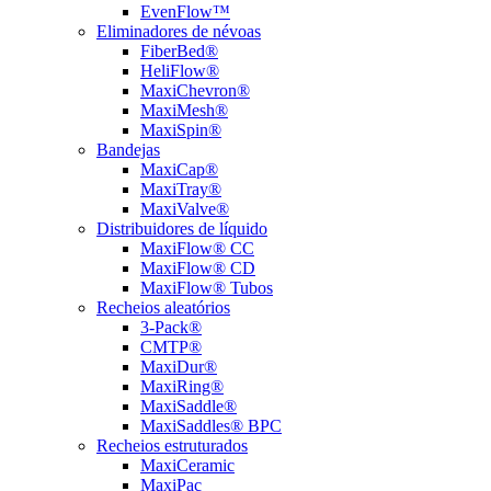
EvenFlow™
Eliminadores de névoas
FiberBed®
HeliFlow®
MaxiChevron®
MaxiMesh®
MaxiSpin®
Bandejas
MaxiCap®
MaxiTray®
MaxiValve®
Distribuidores de líquido
MaxiFlow® CC
MaxiFlow® CD
MaxiFlow® Tubos
Recheios aleatórios
3-Pack®
CMTP®
MaxiDur®
MaxiRing®
MaxiSaddle®
MaxiSaddles® BPC
Recheios estruturados
MaxiCeramic
MaxiPac