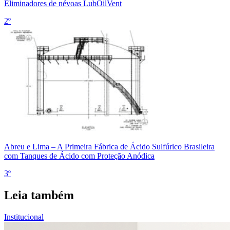
Eliminadores de névoas LubOilVent
2º
Abreu e Lima – A Primeira Fábrica de Ácido Sulfúrico Brasileira
com Tanques de Ácido com Proteção Anódica
3º
Leia também
Institucional