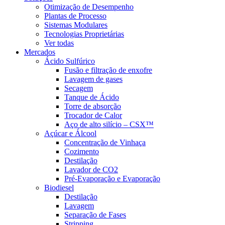
Otimização de Desempenho
Plantas de Processo
Sistemas Modulares
Tecnologias Proprietárias
Ver todas
Mercados
Ácido Sulfúrico
Fusão e filtração de enxofre
Lavagem de gases
Secagem
Tanque de Ácido
Torre de absorção
Trocador de Calor
Aço de alto silício – CSX™
Açúcar e Álcool
Concentração de Vinhaça
Cozimento
Destilação
Lavador de CO2
Pré-Evaporação e Evaporação
Biodiesel
Destilação
Lavagem
Separação de Fases
Stripping