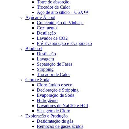
Torre de absorção
Trocador de Calor
Aço de alto silício – CSX™
Açúcar e Álcool
Concentração de Vinhaça
Cozimento
Destilação
Lavador de CO2
Pré-Evaporação e Evaporação
Biodiesel
Destilação
Lavagem
Separação de Fases
Stripping
Trocador de Calor
Cloro e Soda
Cloro úmido e seco
Decloração e Stripping
Evaporação de Soda
Hidrogênio
Lavadores de NaClO e HCl
Secagem de Cloro
Exploração e Produção
Desidratação de gás
Remoção de gases ácidos