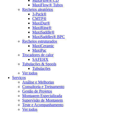
MaxiFlow® CD
MaxiFlow® Tubos
Recheios aleatórios
3-Pack®
CMTP®
MaxiDur®
MaxiRing®
MaxiSaddle®
MaxiSaddles® BPC
Recheios estruturados
MaxiCeramic
MaxiPac
Trocadores de calor
SAFEHX
Tubulações & Spools
Tubulações
Ver todos
Serviços
Análise e Melhorias
Consultoria e Treinamento
Gestão de Projetos
Montagem Especializada
Supervisão de Montagem
Teste e Acompanhamento
Ver todos