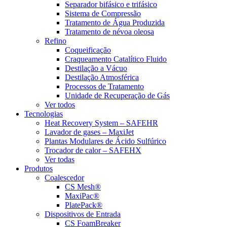
Separador bifásico e trifásico
Sistema de Compressão
Tratamento de Água Produzida
Tratamento de névoa oleosa
Refino
Coqueificação
Craqueamento Catalítico Fluido
Destilação a Vácuo
Destilação Atmosférica
Processos de Tratamento
Unidade de Recuperação de Gás
Ver todos
Tecnologias
Heat Recovery System – SAFEHR
Lavador de gases – MaxiJet
Plantas Modulares de Ácido Sulfúrico
Trocador de calor – SAFEHX
Ver todas
Produtos
Coalescedor
CS Mesh®
MaxiPac®
PlatePack®
Dispositivos de Entrada
CS FoamBreaker