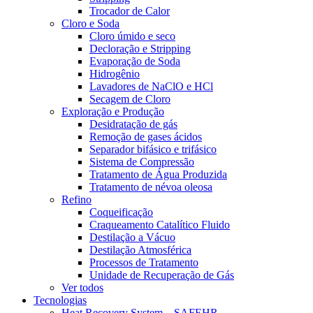
Trocador de Calor
Cloro e Soda
Cloro úmido e seco
Decloração e Stripping
Evaporação de Soda
Hidrogênio
Lavadores de NaClO e HCl
Secagem de Cloro
Exploração e Produção
Desidratação de gás
Remoção de gases ácidos
Separador bifásico e trifásico
Sistema de Compressão
Tratamento de Água Produzida
Tratamento de névoa oleosa
Refino
Coqueificação
Craqueamento Catalítico Fluido
Destilação a Vácuo
Destilação Atmosférica
Processos de Tratamento
Unidade de Recuperação de Gás
Ver todos
Tecnologias
Heat Recovery System – SAFEHR