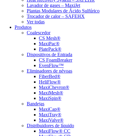
Lavador de gases – MaxiJet
Plantas Modulares de Ácido Sulfúrico
Trocador de calor – SAFEHX
Ver todas
Produtos
Coalescedor
CS Mesh®
MaxiPac®
PlatePack®
Dispositivos de Entrada
CS FoamBreaker
EvenFlow™
Eliminadores de névoas
FiberBed®
HeliFlow®
MaxiChevron®
MaxiMesh®
MaxiSpin®
Bandejas
MaxiCap®
MaxiTray®
MaxiValve®
Distribuidores de líquido
MaxiFlow® CC