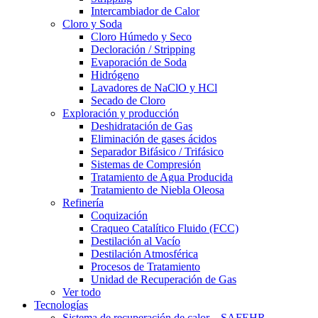
Intercambiador de Calor
Cloro y Soda
Cloro Húmedo y Seco
Decloración / Stripping
Evaporación de Soda
Hidrógeno
Lavadores de NaClO y HCl
Secado de Cloro
Exploración y producción
Deshidratación de Gas
Eliminación de gases ácidos
Separador Bifásico / Trifásico
Sistemas de Compresión
Tratamiento de Agua Producida
Tratamiento de Niebla Oleosa
Refinería
Coquización
Craqueo Catalítico Fluido (FCC)
Destilación al Vacío
Destilación Atmosférica
Procesos de Tratamiento
Unidad de Recuperación de Gas
Ver todo
Tecnologías
Sistema de recuperación de calor – SAFEHR