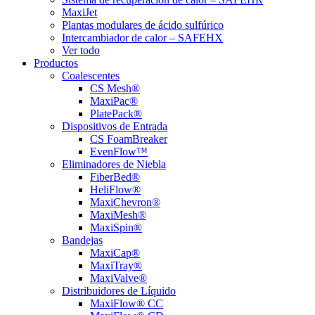
MaxiJet
Plantas modulares de ácido sulfúrico
Intercambiador de calor – SAFEHX
Ver todo
Productos
Coalescentes
CS Mesh®
MaxiPac®
PlatePack®
Dispositivos de Entrada
CS FoamBreaker
EvenFlow™
Eliminadores de Niebla
FiberBed®
HeliFlow®
MaxiChevron®
MaxiMesh®
MaxiSpin®
Bandejas
MaxiCap®
MaxiTray®
MaxiValve®
Distribuidores de Líquido
MaxiFlow® CC