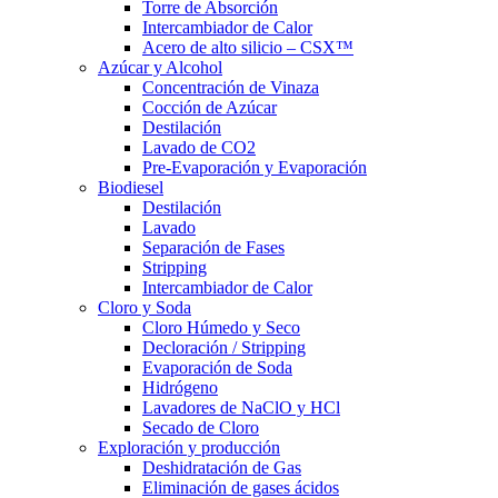
Torre de Absorción
Intercambiador de Calor
Acero de alto silicio – CSX™
Azúcar y Alcohol
Concentración de Vinaza
Cocción de Azúcar
Destilación
Lavado de CO2
Pre-Evaporación y Evaporación
Biodiesel
Destilación
Lavado
Separación de Fases
Stripping
Intercambiador de Calor
Cloro y Soda
Cloro Húmedo y Seco
Decloración / Stripping
Evaporación de Soda
Hidrógeno
Lavadores de NaClO y HCl
Secado de Cloro
Exploración y producción
Deshidratación de Gas
Eliminación de gases ácidos