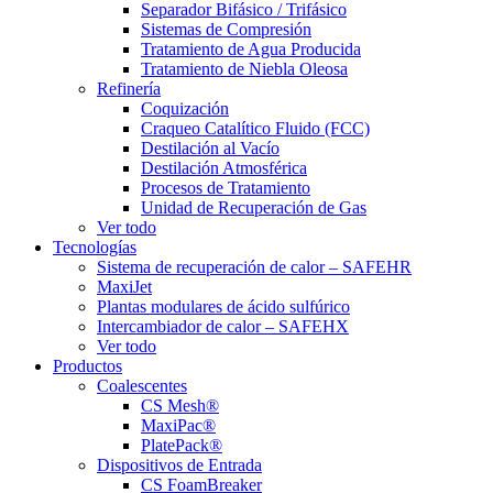
Separador Bifásico / Trifásico
Sistemas de Compresión
Tratamiento de Agua Producida
Tratamiento de Niebla Oleosa
Refinería
Coquización
Craqueo Catalítico Fluido (FCC)
Destilación al Vacío
Destilación Atmosférica
Procesos de Tratamiento
Unidad de Recuperación de Gas
Ver todo
Tecnologías
Sistema de recuperación de calor – SAFEHR
MaxiJet
Plantas modulares de ácido sulfúrico
Intercambiador de calor – SAFEHX
Ver todo
Productos
Coalescentes
CS Mesh®
MaxiPac®
PlatePack®
Dispositivos de Entrada
CS FoamBreaker