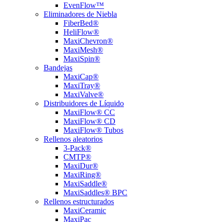
EvenFlow™
Eliminadores de Niebla
FiberBed®
HeliFlow®
MaxiChevron®
MaxiMesh®
MaxiSpin®
Bandejas
MaxiCap®
MaxiTray®
MaxiValve®
Distribuidores de Líquido
MaxiFlow® CC
MaxiFlow® CD
MaxiFlow® Tubos
Rellenos aleatorios
3-Pack®
CMTP®
MaxiDur®
MaxiRing®
MaxiSaddle®
MaxiSaddles® BPC
Rellenos estructurados
MaxiCeramic
MaxiPac