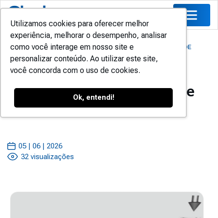
Utilizamos cookies para oferecer melhor
experiência, melhorar o desempenho, analisar
como você interage em nosso site e
HOME
/
BLOG
/
MERCADOS
/
SISTEMAS DE TROCADORES DE
personalizar conteúdo. Ao utilizar este site,
CALOR
você concorda com o uso de cookies.
Sistemas de Trocadores de
Ok, entendi!
Calor
05 | 06 | 2026
32 visualizações