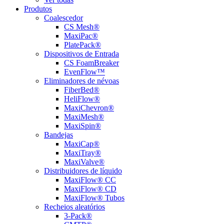
Produtos
Coalescedor
CS Mesh®
MaxiPac®
PlatePack®
Dispositivos de Entrada
CS FoamBreaker
EvenFlow™
Eliminadores de névoas
FiberBed®
HeliFlow®
MaxiChevron®
MaxiMesh®
MaxiSpin®
Bandejas
MaxiCap®
MaxiTray®
MaxiValve®
Distribuidores de líquido
MaxiFlow® CC
MaxiFlow® CD
MaxiFlow® Tubos
Recheios aleatórios
3-Pack®