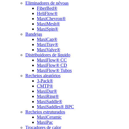
Eliminadores de névoas
FiberBed®
HeliFlow®
MaxiChevron®
MaxiMesh®
MaxiSpin®
Bandejas
MaxiCap®
MaxiTray®
MaxiValve®
Distribuidores de líquido
MaxiFlow® CC
MaxiFlow® CD
MaxiFlow® Tubos
Recheios aleatórios
3-Pack®
CMTP®
MaxiDur®
MaxiRing®
MaxiSaddle®
MaxiSaddles® BPC
Recheios estruturados
MaxiCeramic
MaxiPac
Trocadores de calor