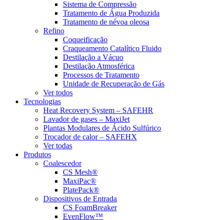
Sistema de Compressão
Tratamento de Água Produzida
Tratamento de névoa oleosa
Refino
Coqueificação
Craqueamento Catalítico Fluido
Destilação a Vácuo
Destilação Atmosférica
Processos de Tratamento
Unidade de Recuperação de Gás
Ver todos
Tecnologias
Heat Recovery System – SAFEHR
Lavador de gases – MaxiJet
Plantas Modulares de Ácido Sulfúrico
Trocador de calor – SAFEHX
Ver todas
Produtos
Coalescedor
CS Mesh®
MaxiPac®
PlatePack®
Dispositivos de Entrada
CS FoamBreaker
EvenFlow™