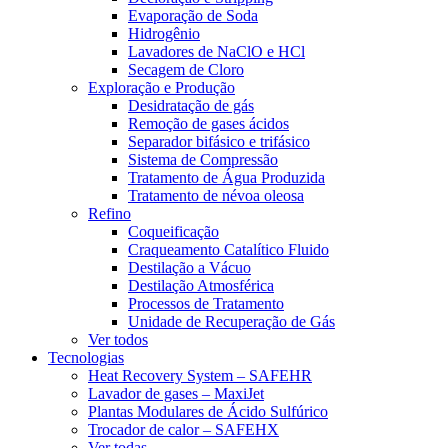
Evaporação de Soda
Hidrogênio
Lavadores de NaClO e HCl
Secagem de Cloro
Exploração e Produção
Desidratação de gás
Remoção de gases ácidos
Separador bifásico e trifásico
Sistema de Compressão
Tratamento de Água Produzida
Tratamento de névoa oleosa
Refino
Coqueificação
Craqueamento Catalítico Fluido
Destilação a Vácuo
Destilação Atmosférica
Processos de Tratamento
Unidade de Recuperação de Gás
Ver todos
Tecnologias
Heat Recovery System – SAFEHR
Lavador de gases – MaxiJet
Plantas Modulares de Ácido Sulfúrico
Trocador de calor – SAFEHX
Ver todas