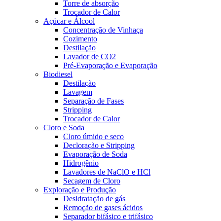
Torre de absorção
Trocador de Calor
Açúcar e Álcool
Concentração de Vinhaça
Cozimento
Destilação
Lavador de CO2
Pré-Evaporação e Evaporação
Biodiesel
Destilação
Lavagem
Separação de Fases
Stripping
Trocador de Calor
Cloro e Soda
Cloro úmido e seco
Decloração e Stripping
Evaporação de Soda
Hidrogênio
Lavadores de NaClO e HCl
Secagem de Cloro
Exploração e Produção
Desidratação de gás
Remoção de gases ácidos
Separador bifásico e trifásico