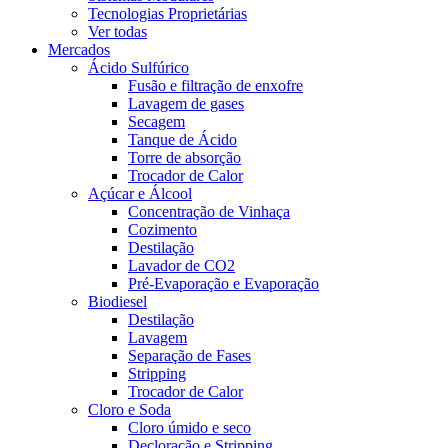
Tecnologias Proprietárias
Ver todas
Mercados
Ácido Sulfúrico
Fusão e filtração de enxofre
Lavagem de gases
Secagem
Tanque de Ácido
Torre de absorção
Trocador de Calor
Açúcar e Álcool
Concentração de Vinhaça
Cozimento
Destilação
Lavador de CO2
Pré-Evaporação e Evaporação
Biodiesel
Destilação
Lavagem
Separação de Fases
Stripping
Trocador de Calor
Cloro e Soda
Cloro úmido e seco
Decloração e Stripping