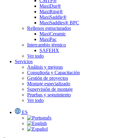
CMTP®
MaxiDur®
MaxiRing®
MaxiSaddle®
MaxiSaddles® BPC
Rellenos estructurados
MaxiCeramic
MaxiPac
Intercambio térmico
SAFEHX
Ver todo
Servicios
Análisis y mejoras
Consultoría y Capacitación
Gestión de proyectos
Montaje especializado
Supervisión de montaje
Pruebas y seguimiento
Ver todo
ES