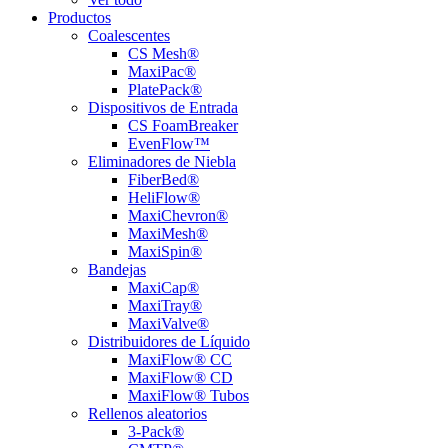
Productos
Coalescentes
CS Mesh®
MaxiPac®
PlatePack®
Dispositivos de Entrada
CS FoamBreaker
EvenFlow™
Eliminadores de Niebla
FiberBed®
HeliFlow®
MaxiChevron®
MaxiMesh®
MaxiSpin®
Bandejas
MaxiCap®
MaxiTray®
MaxiValve®
Distribuidores de Líquido
MaxiFlow® CC
MaxiFlow® CD
MaxiFlow® Tubos
Rellenos aleatorios
3-Pack®