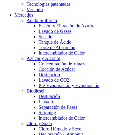
Tecnologías patentadas
Ver todo
Mercados
Ácido Sulfúrico
Fusión y Filtración de Azufre
Lavado de Gases
Secado
Tanque de Ácido
Torre de Absorción
Intercambiador de Calor
Azúcar y Alcohol
Concentración de Vinaza
Cocción de Azúcar
Destilación
Lavado de CO2
Pre-Evaporación y Evaporación
Biodiesel
Destilación
Lavado
Separación de Fases
Stripping
Intercambiador de Calor
Cloro y Soda
Cloro Húmedo y Seco
Decloración / Stripping