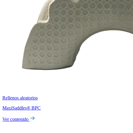
Rellenos aleatorios
MaxiSaddles® BPC
Ver contenido