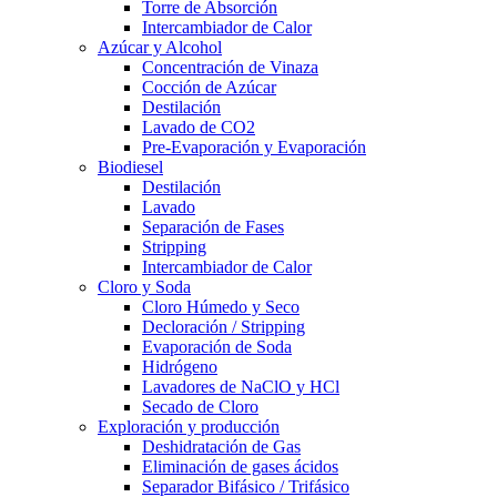
Torre de Absorción
Intercambiador de Calor
Azúcar y Alcohol
Concentración de Vinaza
Cocción de Azúcar
Destilación
Lavado de CO2
Pre-Evaporación y Evaporación
Biodiesel
Destilación
Lavado
Separación de Fases
Stripping
Intercambiador de Calor
Cloro y Soda
Cloro Húmedo y Seco
Decloración / Stripping
Evaporación de Soda
Hidrógeno
Lavadores de NaClO y HCl
Secado de Cloro
Exploración y producción
Deshidratación de Gas
Eliminación de gases ácidos
Separador Bifásico / Trifásico