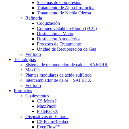
Sistemas de Compresión
Tratamiento de Agua Producida
Tratamiento de Niebla Oleosa
Refinería
Coquización
Craqueo Catalítico Fluido (FCC)
Destilación al Vacío
Destilación Atmosférica
Procesos de Tratamiento
Unidad de Recuperación de Gas
Ver todo
Tecnologías
Sistema de recuperación de calor – SAFEHR
MaxiJet
Plantas modulares de ácido sulfúrico
Intercambiador de calor – SAFEHX
Ver todo
Productos
Coalescentes
CS Mesh®
MaxiPac®
PlatePack®
Dispositivos de Entrada
CS FoamBreaker
EvenFlow™