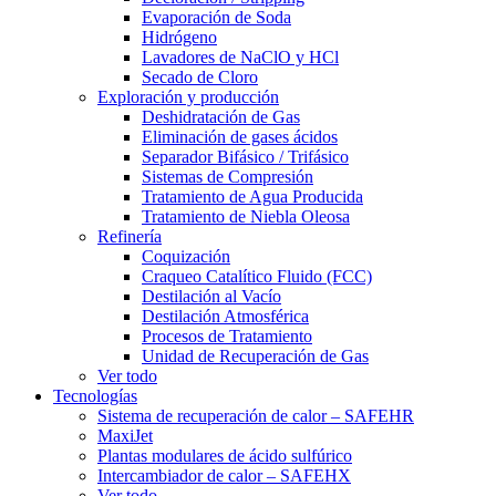
Evaporación de Soda
Hidrógeno
Lavadores de NaClO y HCl
Secado de Cloro
Exploración y producción
Deshidratación de Gas
Eliminación de gases ácidos
Separador Bifásico / Trifásico
Sistemas de Compresión
Tratamiento de Agua Producida
Tratamiento de Niebla Oleosa
Refinería
Coquización
Craqueo Catalítico Fluido (FCC)
Destilación al Vacío
Destilación Atmosférica
Procesos de Tratamiento
Unidad de Recuperación de Gas
Ver todo
Tecnologías
Sistema de recuperación de calor – SAFEHR
MaxiJet
Plantas modulares de ácido sulfúrico
Intercambiador de calor – SAFEHX
Ver todo