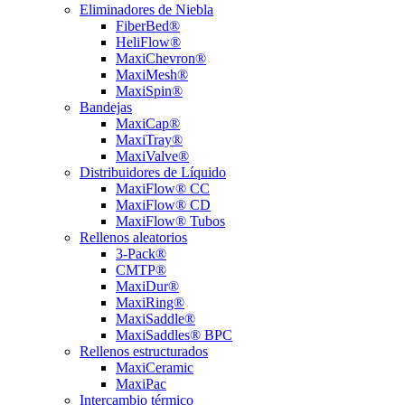
Eliminadores de Niebla
FiberBed®
HeliFlow®
MaxiChevron®
MaxiMesh®
MaxiSpin®
Bandejas
MaxiCap®
MaxiTray®
MaxiValve®
Distribuidores de Líquido
MaxiFlow® CC
MaxiFlow® CD
MaxiFlow® Tubos
Rellenos aleatorios
3-Pack®
CMTP®
MaxiDur®
MaxiRing®
MaxiSaddle®
MaxiSaddles® BPC
Rellenos estructurados
MaxiCeramic
MaxiPac
Intercambio térmico