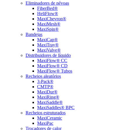
Eliminadores de névoas
FiberBed®
HeliFlow®
MaxiChevron®
MaxiMesh®
MaxiSpin®
Bandejas
MaxiCap®
MaxiTray®
MaxiValve®
Distribuidores de líquido
MaxiFlow® CC
MaxiFlow® CD
MaxiFlow® Tubos
Recheios aleatórios
3-Pack®
CMTP®
MaxiDur®
MaxiRing®
MaxiSaddle®
MaxiSaddles® BPC
Recheios estruturados
MaxiCeramic
MaxiPac
Trocadores de calor