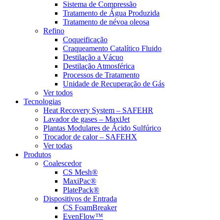
Sistema de Compressão
Tratamento de Água Produzida
Tratamento de névoa oleosa
Refino
Coqueificação
Craqueamento Catalítico Fluido
Destilação a Vácuo
Destilação Atmosférica
Processos de Tratamento
Unidade de Recuperação de Gás
Ver todos
Tecnologias
Heat Recovery System – SAFEHR
Lavador de gases – MaxiJet
Plantas Modulares de Ácido Sulfúrico
Trocador de calor – SAFEHX
Ver todas
Produtos
Coalescedor
CS Mesh®
MaxiPac®
PlatePack®
Dispositivos de Entrada
CS FoamBreaker
EvenFlow™