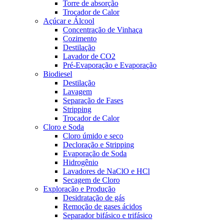
Torre de absorção
Trocador de Calor
Açúcar e Álcool
Concentração de Vinhaça
Cozimento
Destilação
Lavador de CO2
Pré-Evaporação e Evaporação
Biodiesel
Destilação
Lavagem
Separação de Fases
Stripping
Trocador de Calor
Cloro e Soda
Cloro úmido e seco
Decloração e Stripping
Evaporação de Soda
Hidrogênio
Lavadores de NaClO e HCl
Secagem de Cloro
Exploração e Produção
Desidratação de gás
Remoção de gases ácidos
Separador bifásico e trifásico