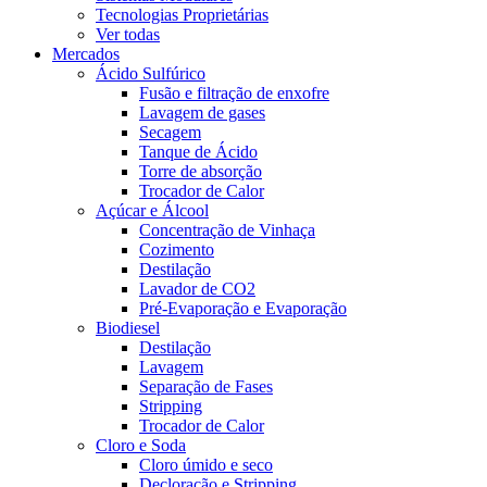
Tecnologias Proprietárias
Ver todas
Mercados
Ácido Sulfúrico
Fusão e filtração de enxofre
Lavagem de gases
Secagem
Tanque de Ácido
Torre de absorção
Trocador de Calor
Açúcar e Álcool
Concentração de Vinhaça
Cozimento
Destilação
Lavador de CO2
Pré-Evaporação e Evaporação
Biodiesel
Destilação
Lavagem
Separação de Fases
Stripping
Trocador de Calor
Cloro e Soda
Cloro úmido e seco
Decloração e Stripping