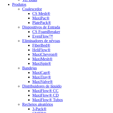
Produtos
Coalescedor
CS Mesh®
MaxiPac®
PlatePack®
Dispositivos de Entrada
CS FoamBreaker
EvenFlow™
Eliminadores de névoas
FiberBed®
HeliFlow®
MaxiChevron®
MaxiMesh®
MaxiSpin®
Bandejas
MaxiCap®
MaxiTray®
MaxiValve®
Distribuidores de líquido
MaxiFlow® CC
MaxiFlow® CD
MaxiFlow® Tubos
Recheios aleatórios
3-Pack®