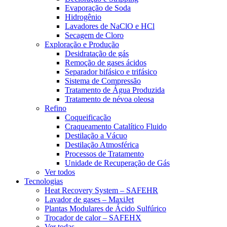
Evaporação de Soda
Hidrogênio
Lavadores de NaClO e HCl
Secagem de Cloro
Exploração e Produção
Desidratação de gás
Remoção de gases ácidos
Separador bifásico e trifásico
Sistema de Compressão
Tratamento de Água Produzida
Tratamento de névoa oleosa
Refino
Coqueificação
Craqueamento Catalítico Fluido
Destilação a Vácuo
Destilação Atmosférica
Processos de Tratamento
Unidade de Recuperação de Gás
Ver todos
Tecnologias
Heat Recovery System – SAFEHR
Lavador de gases – MaxiJet
Plantas Modulares de Ácido Sulfúrico
Trocador de calor – SAFEHX
Ver todas