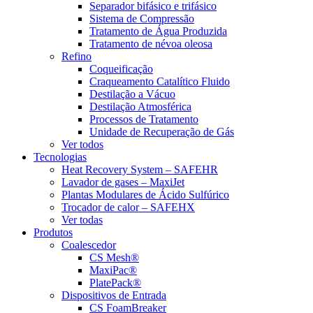
Separador bifásico e trifásico
Sistema de Compressão
Tratamento de Água Produzida
Tratamento de névoa oleosa
Refino
Coqueificação
Craqueamento Catalítico Fluido
Destilação a Vácuo
Destilação Atmosférica
Processos de Tratamento
Unidade de Recuperação de Gás
Ver todos
Tecnologias
Heat Recovery System – SAFEHR
Lavador de gases – MaxiJet
Plantas Modulares de Ácido Sulfúrico
Trocador de calor – SAFEHX
Ver todas
Produtos
Coalescedor
CS Mesh®
MaxiPac®
PlatePack®
Dispositivos de Entrada
CS FoamBreaker