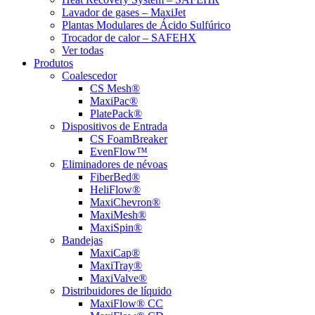
Lavador de gases – MaxiJet
Plantas Modulares de Ácido Sulfúrico
Trocador de calor – SAFEHX
Ver todas
Produtos
Coalescedor
CS Mesh®
MaxiPac®
PlatePack®
Dispositivos de Entrada
CS FoamBreaker
EvenFlow™
Eliminadores de névoas
FiberBed®
HeliFlow®
MaxiChevron®
MaxiMesh®
MaxiSpin®
Bandejas
MaxiCap®
MaxiTray®
MaxiValve®
Distribuidores de líquido
MaxiFlow® CC