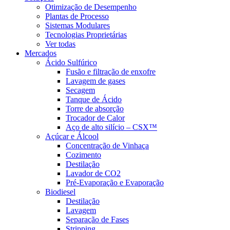
Otimização de Desempenho
Plantas de Processo
Sistemas Modulares
Tecnologias Proprietárias
Ver todas
Mercados
Ácido Sulfúrico
Fusão e filtração de enxofre
Lavagem de gases
Secagem
Tanque de Ácido
Torre de absorção
Trocador de Calor
Aço de alto silício – CSX™
Açúcar e Álcool
Concentração de Vinhaça
Cozimento
Destilação
Lavador de CO2
Pré-Evaporação e Evaporação
Biodiesel
Destilação
Lavagem
Separação de Fases
Stripping