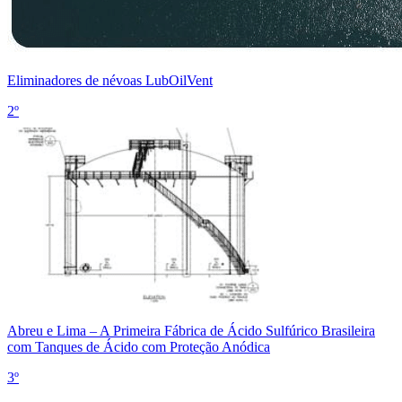
Eliminadores de névoas LubOilVent
2º
Abreu e Lima – A Primeira Fábrica de Ácido Sulfúrico Brasileira
com Tanques de Ácido com Proteção Anódica
3º