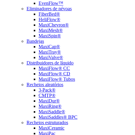
EvenFlow™
Eliminadores de névoas
FiberBed®
HeliFlow®
MaxiChevron®
MaxiMesh®
MaxiSpin®
Bandejas
MaxiCap®
MaxiTray®
MaxiValve®
Distribuidores de líquido
MaxiFlow® CC
MaxiFlow® CD
MaxiFlow® Tubos
Recheios aleatórios
3-Pack®
CMTP®
MaxiDur®
MaxiRing®
MaxiSaddle®
MaxiSaddles® BPC
Recheios estruturados
MaxiCeramic
MaxiPac