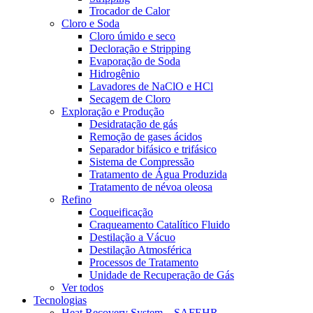
Trocador de Calor
Cloro e Soda
Cloro úmido e seco
Decloração e Stripping
Evaporação de Soda
Hidrogênio
Lavadores de NaClO e HCl
Secagem de Cloro
Exploração e Produção
Desidratação de gás
Remoção de gases ácidos
Separador bifásico e trifásico
Sistema de Compressão
Tratamento de Água Produzida
Tratamento de névoa oleosa
Refino
Coqueificação
Craqueamento Catalítico Fluido
Destilação a Vácuo
Destilação Atmosférica
Processos de Tratamento
Unidade de Recuperação de Gás
Ver todos
Tecnologias
Heat Recovery System – SAFEHR