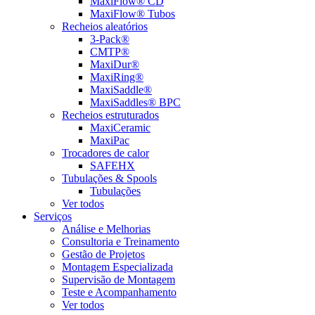
MaxiFlow® CD
MaxiFlow® Tubos
Recheios aleatórios
3-Pack®
CMTP®
MaxiDur®
MaxiRing®
MaxiSaddle®
MaxiSaddles® BPC
Recheios estruturados
MaxiCeramic
MaxiPac
Trocadores de calor
SAFEHX
Tubulações & Spools
Tubulações
Ver todos
Serviços
Análise e Melhorias
Consultoria e Treinamento
Gestão de Projetos
Montagem Especializada
Supervisão de Montagem
Teste e Acompanhamento
Ver todos