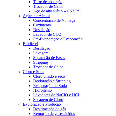
Torre de absorção
Trocador de Calor
Aço de alto silício – CSX™
Açúcar e Álcool
Concentração de Vinhaça
Cozimento
Destilação
Lavador de CO2
Pré-Evaporação e Evaporação
Biodiesel
Destilação
Lavagem
Separação de Fases
Stripping
Trocador de Calor
Cloro e Soda
Cloro úmido e seco
Decloração e Stripping
Evaporação de Soda
Hidrogênio
Lavadores de NaClO e HCl
Secagem de Cloro
Exploração e Produção
Desidratação de gás
Remoção de gases ácidos