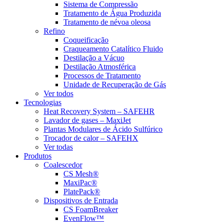
Sistema de Compressão
Tratamento de Água Produzida
Tratamento de névoa oleosa
Refino
Coqueificação
Craqueamento Catalítico Fluido
Destilação a Vácuo
Destilação Atmosférica
Processos de Tratamento
Unidade de Recuperação de Gás
Ver todos
Tecnologias
Heat Recovery System – SAFEHR
Lavador de gases – MaxiJet
Plantas Modulares de Ácido Sulfúrico
Trocador de calor – SAFEHX
Ver todas
Produtos
Coalescedor
CS Mesh®
MaxiPac®
PlatePack®
Dispositivos de Entrada
CS FoamBreaker
EvenFlow™