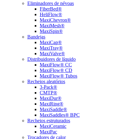
Eliminadores de névoas
FiberBed®
HeliFlow®
MaxiChevron®
MaxiMesh®
MaxiSpin®
Bandejas
MaxiCap®
MaxiTray®
MaxiValve®
Distribuidores de líquido
MaxiFlow® CC
MaxiFlow® CD
MaxiFlow® Tubos
Recheios aleatórios
3-Pack®
CMTP®
MaxiDur®
MaxiRing®
MaxiSaddle®
MaxiSaddles® BPC
Recheios estruturados
MaxiCeramic
MaxiPac
Trocadores de calor