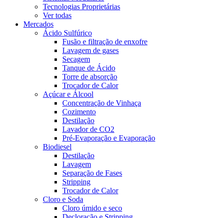
Tecnologias Proprietárias
Ver todas
Mercados
Ácido Sulfúrico
Fusão e filtração de enxofre
Lavagem de gases
Secagem
Tanque de Ácido
Torre de absorção
Trocador de Calor
Açúcar e Álcool
Concentração de Vinhaça
Cozimento
Destilação
Lavador de CO2
Pré-Evaporação e Evaporação
Biodiesel
Destilação
Lavagem
Separação de Fases
Stripping
Trocador de Calor
Cloro e Soda
Cloro úmido e seco
Decloração e Stripping