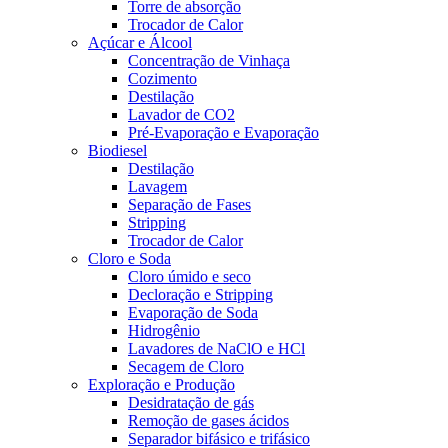
Torre de absorção
Trocador de Calor
Açúcar e Álcool
Concentração de Vinhaça
Cozimento
Destilação
Lavador de CO2
Pré-Evaporação e Evaporação
Biodiesel
Destilação
Lavagem
Separação de Fases
Stripping
Trocador de Calor
Cloro e Soda
Cloro úmido e seco
Decloração e Stripping
Evaporação de Soda
Hidrogênio
Lavadores de NaClO e HCl
Secagem de Cloro
Exploração e Produção
Desidratação de gás
Remoção de gases ácidos
Separador bifásico e trifásico