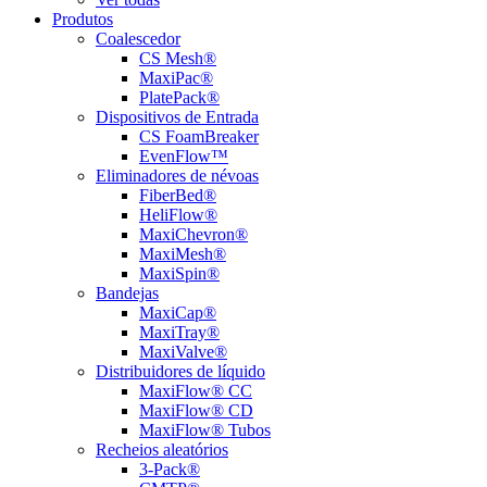
Produtos
Coalescedor
CS Mesh®
MaxiPac®
PlatePack®
Dispositivos de Entrada
CS FoamBreaker
EvenFlow™
Eliminadores de névoas
FiberBed®
HeliFlow®
MaxiChevron®
MaxiMesh®
MaxiSpin®
Bandejas
MaxiCap®
MaxiTray®
MaxiValve®
Distribuidores de líquido
MaxiFlow® CC
MaxiFlow® CD
MaxiFlow® Tubos
Recheios aleatórios
3-Pack®