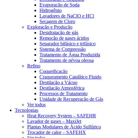
Evaporação de Soda
Hidrogênio
Lavadores de NaClO e HCl
Secagem de Cloro
Exploração e Produção
Desidratação de gás
Remoção de gases ácidos
Separador bifásico e trifásico
Sistema de Compressão
Tratamento de Água Produzida
Tratamento de névoa oleosa
Refino
Coqueificação
Craqueamento Catalítico Fluido
Destilação a Vácuo
Destilação Atmosférica
Processos de Tratamento
Unidade de Recuperação de Gás
Ver todos
Tecnologias
Heat Recovery System – SAFEHR
Lavador de gases – MaxiJet
Plantas Modulares de Ácido Sulfúrico
Trocador de calor – SAFEHX
Ver todas