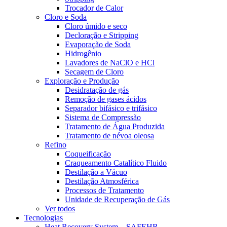
Trocador de Calor
Cloro e Soda
Cloro úmido e seco
Decloração e Stripping
Evaporação de Soda
Hidrogênio
Lavadores de NaClO e HCl
Secagem de Cloro
Exploração e Produção
Desidratação de gás
Remoção de gases ácidos
Separador bifásico e trifásico
Sistema de Compressão
Tratamento de Água Produzida
Tratamento de névoa oleosa
Refino
Coqueificação
Craqueamento Catalítico Fluido
Destilação a Vácuo
Destilação Atmosférica
Processos de Tratamento
Unidade de Recuperação de Gás
Ver todos
Tecnologias
Heat Recovery System – SAFEHR