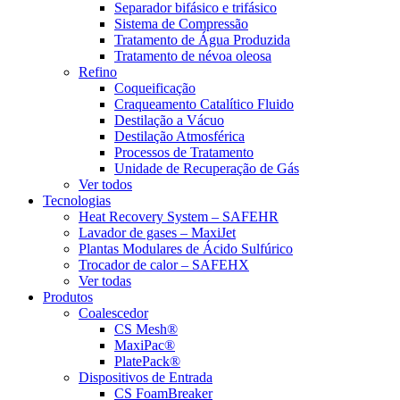
Separador bifásico e trifásico
Sistema de Compressão
Tratamento de Água Produzida
Tratamento de névoa oleosa
Refino
Coqueificação
Craqueamento Catalítico Fluido
Destilação a Vácuo
Destilação Atmosférica
Processos de Tratamento
Unidade de Recuperação de Gás
Ver todos
Tecnologias
Heat Recovery System – SAFEHR
Lavador de gases – MaxiJet
Plantas Modulares de Ácido Sulfúrico
Trocador de calor – SAFEHX
Ver todas
Produtos
Coalescedor
CS Mesh®
MaxiPac®
PlatePack®
Dispositivos de Entrada
CS FoamBreaker