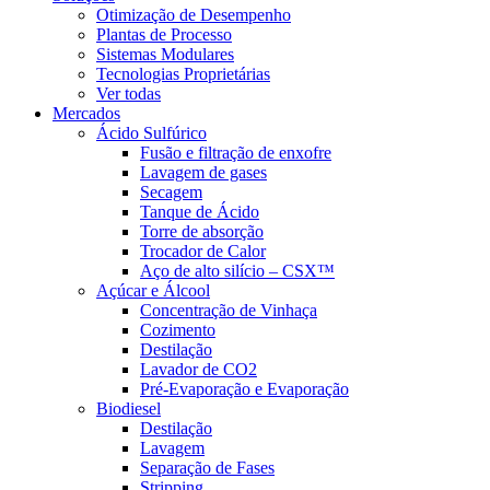
Otimização de Desempenho
Plantas de Processo
Sistemas Modulares
Tecnologias Proprietárias
Ver todas
Mercados
Ácido Sulfúrico
Fusão e filtração de enxofre
Lavagem de gases
Secagem
Tanque de Ácido
Torre de absorção
Trocador de Calor
Aço de alto silício – CSX™
Açúcar e Álcool
Concentração de Vinhaça
Cozimento
Destilação
Lavador de CO2
Pré-Evaporação e Evaporação
Biodiesel
Destilação
Lavagem
Separação de Fases
Stripping