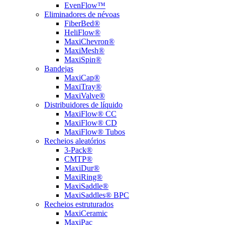
EvenFlow™
Eliminadores de névoas
FiberBed®
HeliFlow®
MaxiChevron®
MaxiMesh®
MaxiSpin®
Bandejas
MaxiCap®
MaxiTray®
MaxiValve®
Distribuidores de líquido
MaxiFlow® CC
MaxiFlow® CD
MaxiFlow® Tubos
Recheios aleatórios
3-Pack®
CMTP®
MaxiDur®
MaxiRing®
MaxiSaddle®
MaxiSaddles® BPC
Recheios estruturados
MaxiCeramic
MaxiPac