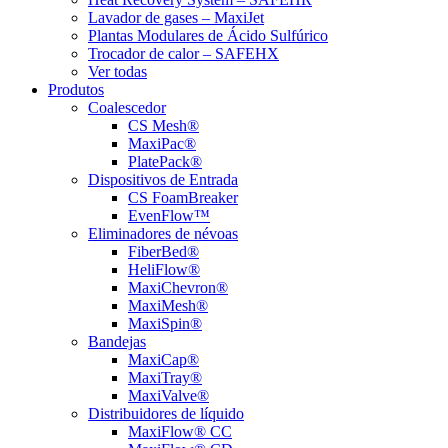
Lavador de gases – MaxiJet
Plantas Modulares de Ácido Sulfúrico
Trocador de calor – SAFEHX
Ver todas
Produtos
Coalescedor
CS Mesh®
MaxiPac®
PlatePack®
Dispositivos de Entrada
CS FoamBreaker
EvenFlow™
Eliminadores de névoas
FiberBed®
HeliFlow®
MaxiChevron®
MaxiMesh®
MaxiSpin®
Bandejas
MaxiCap®
MaxiTray®
MaxiValve®
Distribuidores de líquido
MaxiFlow® CC