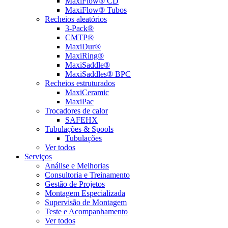
MaxiFlow® CD
MaxiFlow® Tubos
Recheios aleatórios
3-Pack®
CMTP®
MaxiDur®
MaxiRing®
MaxiSaddle®
MaxiSaddles® BPC
Recheios estruturados
MaxiCeramic
MaxiPac
Trocadores de calor
SAFEHX
Tubulações & Spools
Tubulações
Ver todos
Serviços
Análise e Melhorias
Consultoria e Treinamento
Gestão de Projetos
Montagem Especializada
Supervisão de Montagem
Teste e Acompanhamento
Ver todos