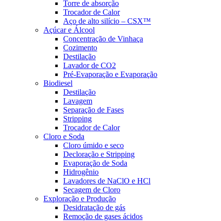
Torre de absorção
Trocador de Calor
Aço de alto silício – CSX™
Açúcar e Álcool
Concentração de Vinhaça
Cozimento
Destilação
Lavador de CO2
Pré-Evaporação e Evaporação
Biodiesel
Destilação
Lavagem
Separação de Fases
Stripping
Trocador de Calor
Cloro e Soda
Cloro úmido e seco
Decloração e Stripping
Evaporação de Soda
Hidrogênio
Lavadores de NaClO e HCl
Secagem de Cloro
Exploração e Produção
Desidratação de gás
Remoção de gases ácidos