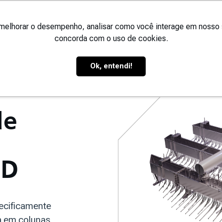
nstitucional
Soluções
Mercados
Tecnologias
Produ
melhorar o desempenho, analisar como você interage em nosso sit
concorda com o uso de cookies.
® CD
Ok, entendi!
de
CD
ecificamente
a em colunas