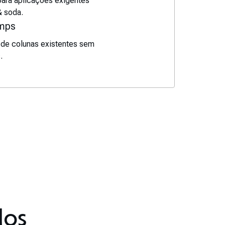
ara aplicações exigentes
& soda.
amps
 de colunas existentes sem
.
dos