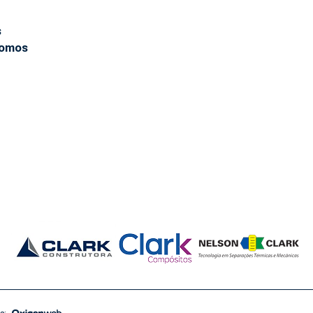
s
omos