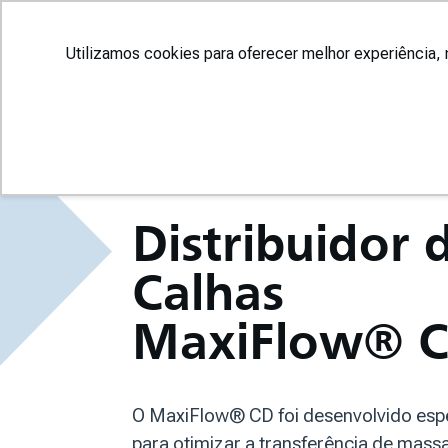
I
Utilizamos cookies para oferecer melhor experiência, 
HOME
/
DISTRIBUIDORES DE LÍQUIDO
/
MAXIFLOW
Distribuidor 
Calhas
MaxiFlow® 
O MaxiFlow® CD foi desenvolvido esp
para otimizar a transferência de mass