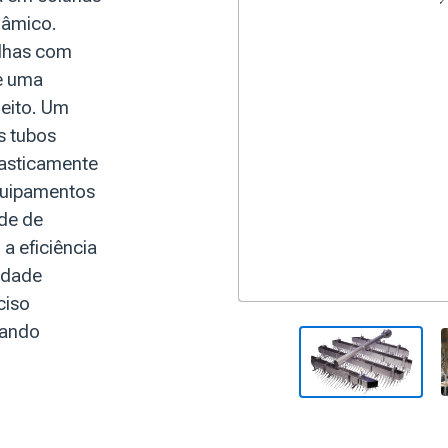
râmico.
alhas com
e uma
leito. Um
s tubos
rasticamente
quipamentos
ade de
a eficiência
lidade
ciso
uando